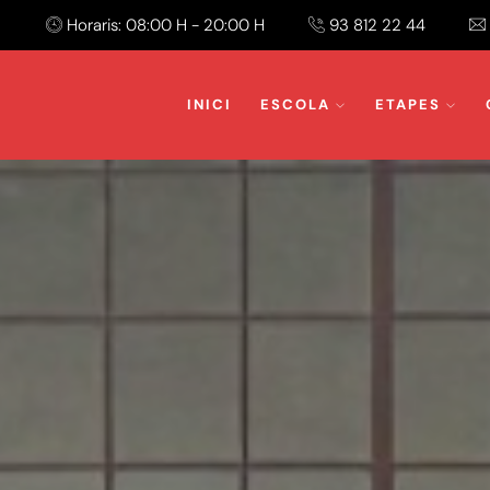
Horaris: 08:00 H - 20:00 H
93 812 22 44
INICI
ESCOLA
ETAPES